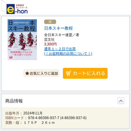
日本スキー教程
全日本スキー連盟／著
芸文社
3,300円
通常１～２日で出荷
(！お盆時期の出荷について！)
商品情報
出版年月：
2024年11月
ISBNコード：
978-4-86396-937-7
(
4-86396-937-6
)
頁数・縦：
１７５Ｐ ２６ｃｍ