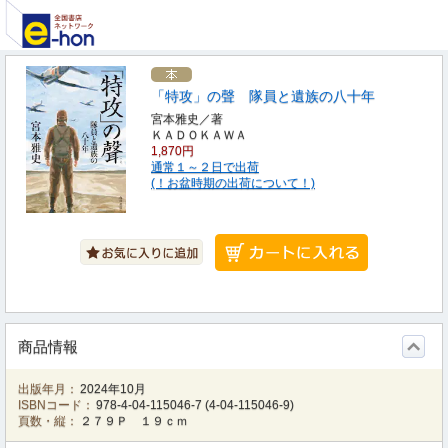
「特攻」の聲 隊員と遺族の八十年
宮本雅史／著
ＫＡＤＯＫＡＷＡ
1,870円
通常１～２日で出荷
(！お盆時期の出荷について！)
商品情報
出版年月：
2024年10月
ISBNコード：
978-4-04-115046-7
(
4-04-115046-9
)
頁数・縦：
２７９Ｐ １９ｃｍ