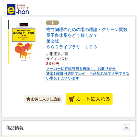
物性物理のための場の理論・グリーン関数
量子多体系をどう解くか？
第２版
ＳＧＣライブラリ １９３
小形正男／著
サイエンス社
2,970円
メーカーに在庫有無を確認し、お取り寄せ
通常1週間~4週間で出荷 ※品切れ等で入手できな
い場合もございます
商品情報