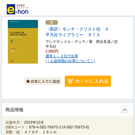
〈新訳〉モンテ・クリスト伯 ４
平凡社ライブラリー ９７５
アレクサンドル・デュマ／著 西永良成／訳
平凡社
2,090円
通常１～２日で出荷
(！お盆時期の出荷について！)
商品情報
出版年月：
2024年10月
ISBNコード：
978-4-582-76975-3
(
4-582-76975-6
)
頁数・縦：
４７９Ｐ １６ｃｍ