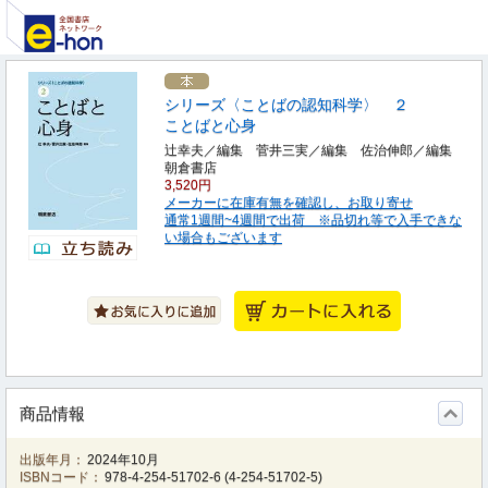
シリーズ〈ことばの認知科学〉 ２
ことばと心身
辻幸夫／編集 菅井三実／編集 佐治伸郎／編集
朝倉書店
3,520円
メーカーに在庫有無を確認し、お取り寄せ
通常1週間~4週間で出荷 ※品切れ等で入手できな
い場合もございます
商品情報
出版年月：
2024年10月
ISBNコード：
978-4-254-51702-6
(
4-254-51702-5
)