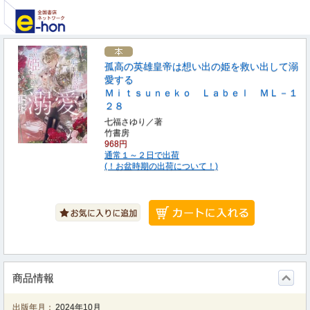
孤高の英雄皇帝は想い出の姫を救い出して溺
愛する
Ｍｉｔｓｕｎｅｋｏ Ｌａｂｅｌ ＭＬ－１
２８
七福さゆり／著
竹書房
968円
通常１～２日で出荷
(！お盆時期の出荷について！)
商品情報
出版年月：
2024年10月