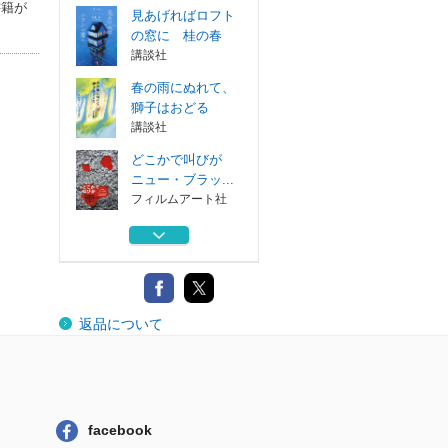
書籍が
見あげればロフト
の窓に 桂の春
講談社
春の雨にぬれて、
獅子はおどる
講談社
どこかで叫びが
ニュー・ブラッ...
フィルムアート社
キダマッチ先生！
９
ＢＬ出版
見えるもの見えな
返品について
いもの
講談社
見あげればロフト
の窓に 桂の春
講談社
facebook
春の雨にぬれて、