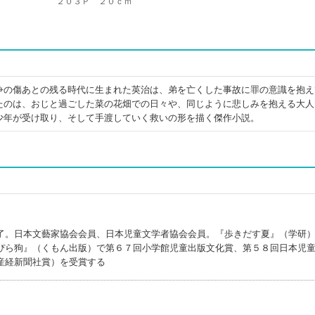
２０３Ｐ ２０ｃｍ
争の傷あとの残る時代に生まれた英治は、弟を亡くした事故に罪の意識を抱え
たのは、おじと過ごした菜の花畑での日々や、同じように悲しみを抱える大人
少年が受け取り、そして手渡していく救いの形を描く傑作小説。
了。日本文藝家協会会員、日本児童文学者協会会員。『歩きだす夏』（学研
ぴら狗』（くもん出版）で第６７回小学館児童出版文化賞、第５８回日本児
産経新聞社賞）を受賞する