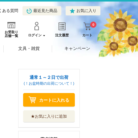
くある質問
最近見た商品
お気に入り
0
お受取り
ログイン
注文履歴
カート
店舗一覧
文具・雑貨
キャンペーン
通常１～２日で出荷
(！お盆時期の出荷について！)
カートに入れる
★お気に入りに追加