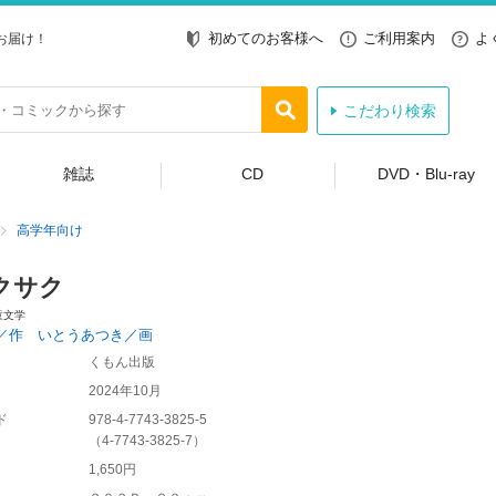
初めてのお客様へ
ご利用案内
よ
お届け！
こだわり検索
雑誌
CD
DVD・Blu-ray
高学年向け
クサク
童文学
／作 いとうあつき／画
くもん出版
2024年10月
ド
978-4-7743-3825-5
（
4-7743-3825-7
）
1,650円