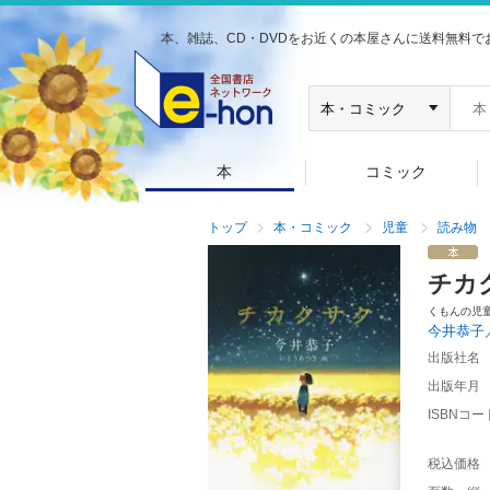
本、雑誌、CD・DVDをお近くの本屋さんに送料無料で
本
コミック
トップ
本・コミック
児童
読み物
チカ
くもんの児
今井恭子
出版社名
出版年月
ISBNコー
税込価格