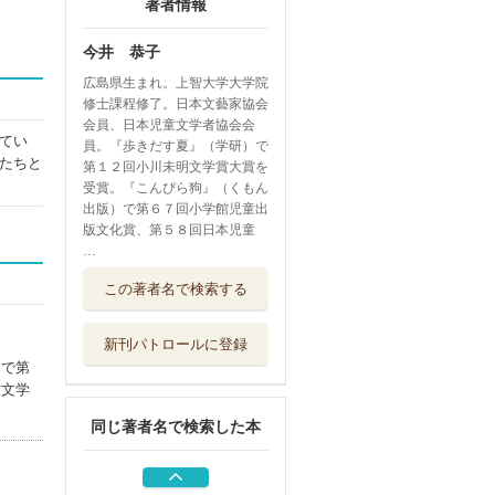
著者情報
今井 恭子
広島県生まれ。上智大学大学院
修士課程修了。日本文藝家協会
会員、日本児童文学者協会会
てい
員。『歩きだす夏』（学研）で
たちと
第１２回小川未明文学賞大賞を
受賞。『こんぴら狗』（くもん
出版）で第６７回小学館児童出
版文化賞、第５８回日本児童
…
どこかで叫びが
この著者名で検索する
ニュー・ブラッ...
フィルムアート社
新刊パトロールに登録
キダマッチ先生！
）で第
９
童文学
ＢＬ出版
同じ著者名で検索した本
見えるもの見えな
いもの
講談社