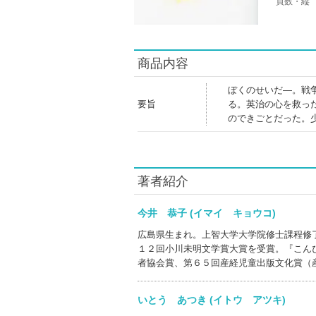
頁数・縦
商品内容
ぼくのせいだ―。戦
要旨
る。英治の心を救っ
のできごとだった。
著者紹介
今井 恭子 (イマイ キョウコ)
広島県生まれ。上智大学大学院修士課程修
１２回小川未明文学賞大賞を受賞。『こん
者協会賞、第６５回産経児童出版文化賞（
いとう あつき (イトウ アツキ)