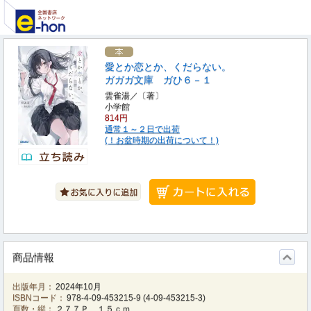
愛とか恋とか、くだらない。
ガガガ文庫 ガひ６－１
雲雀湯／〔著〕
小学館
814円
通常１～２日で出荷
(！お盆時期の出荷について！)
商品情報
出版年月：
2024年10月
ISBNコード：
978-4-09-453215-9
(
4-09-453215-3
)
頁数・縦：
２７７Ｐ １５ｃｍ