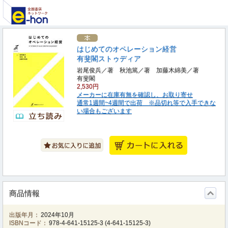
はじめてのオペレーション経営
有斐閣ストゥディア
岩尾俊兵／著 秋池篤／著 加藤木綿美／著
有斐閣
2,530円
メーカーに在庫有無を確認し、お取り寄せ
通常1週間~4週間で出荷 ※品切れ等で入手できな
い場合もございます
商品情報
出版年月：
2024年10月
ISBNコード：
978-4-641-15125-3
(
4-641-15125-3
)