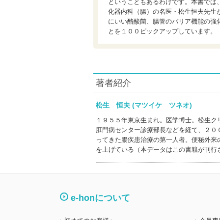
ということもあるわけです。本書では
化器内科（腸）の名医・松生恒夫先生
にいい酪酸菌、腸管のバリア機能の強
とを１００ピックアップしています。
著者紹介
松生 恒夫 (マツイケ ツネオ)
１９５５年東京生まれ。医学博士。松生ク
肛門病センター診療部長などを経て、２０
ってきた腸疾患治療の第一人者。便秘外来
を上げている（本データはこの書籍が刊行
e-honについて