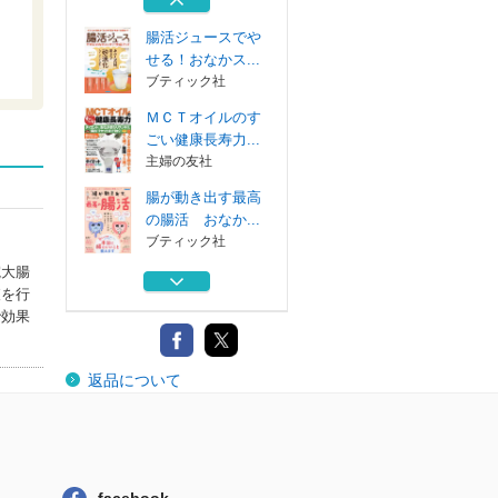
宝島社
腸活ジュースでや
せる！おなかス...
ブティック社
ＭＣＴオイルのす
ごい健康長寿力...
主婦の友社
腸が動き出す最高
の腸活 おなか...
ブティック社
院大腸
あなたの腸で長生
査を行
きできますか？
で効果
三笠書房
腸の名医が明かす
返品について
！見た目スッキ...
宝島社
腸活ジュースでや
せる！おなかス...
ブティック社