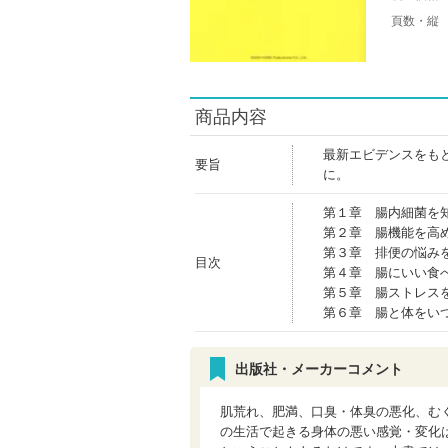
頁数・縦
商品内容
最新エビデンスをも
要旨
に。
第１章 腸内細菌を
第２章 腸機能を高
第３章 排便の悩み
目次
第４章 腸にいい食
第５章 腸ストレス
第６章 腸と体をい
出版社・メーカーコメント
肌荒れ、肥満、口臭・体臭の悪化、む
の生活で起きる身体の悪い感覚・変化