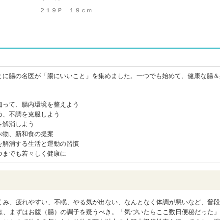
２１９Ｐ １９ｃｍ
とに腸の名医が「腸にいいこと」を集めました。一つでも始めて、健康な腸＆
知って、腸内環境を整えよう
め、不調を克服しよう
を解消しよう
べ物、新和食の提案
を解消する生活と運動の習慣
つまでも若々しく健康に
くみ、疲れやすい、不眠、やる気が出ない、なんとなく体調が悪いなど、普段
は、まずはお腹（腸）の調子を疑うべき。「気づいたらここ数日便秘だった」