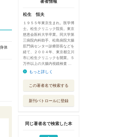
著者情報
松生 恒夫
１９５５年東京生まれ。医学博
士。松生クリニック院長。東京
慈恵会医科大学卒業。同大学第
三病院内科助手、松島病院大腸
肛門病センター診療部長などを
身体
経て、２００４年、東京都立川
市に松生クリニックを開業。５
万件以上の大腸内視鏡検査 …
もっと詳しく
腸が動き出す最高
この著者名で検索する
の腸活 おなか...
ブティック社
新刊パトロールに登録
あなたの腸で長生
きできますか？
三笠書房
同じ著者名で検索した本
腸の名医が明かす
！見た目スッキ...