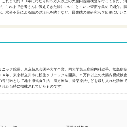
、これまで約３０年にわたり約５万人以上の大腸内視鏡検査を行ってきた、消
が、これまで患者さんに伝えてきた腸にいいこと・いい習慣を集めて紹介。腸
化、水分不足による腸の砂漠化を防ぐなど、最先端の腸研究も含め腸にいいこ
リニック院長。東京慈恵会医科大学卒業。同大学第三病院内科助手、松島病
０４年、東京都立川市に松生クリニックを開業。５万件以上の大腸内視鏡検
の専門医として地中海式食生活、漢方療法、音楽療法などを取り入れた診療
された当時に掲載されていたものです）