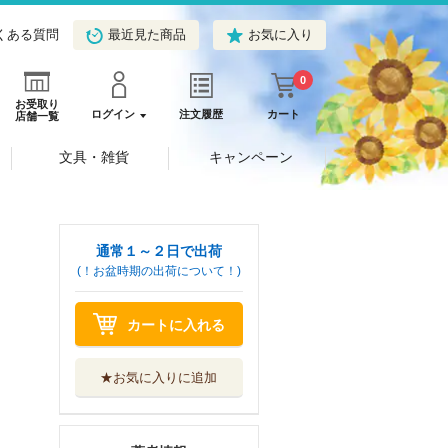
くある質問
最近見た商品
お気に入り
0
お受取り
ログイン
注文履歴
カート
店舗一覧
文具・雑貨
キャンペーン
通常１～２日で出荷
(！お盆時期の出荷について！)
カートに入れる
★お気に入りに追加