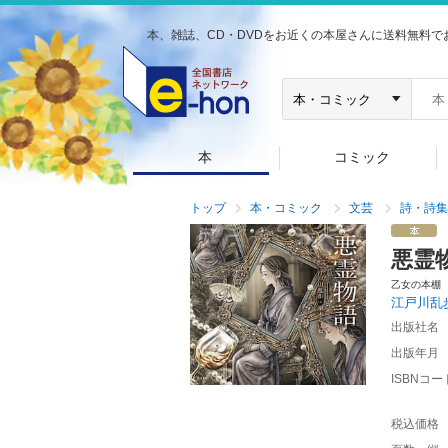
本、雑誌、CD・DVDをお近くの本屋さんに送料無料で
本
コミック
トップ
本・コミック
文芸
詩・詩集
悪霊
乙女の本棚
江戸川乱
出版社名
出版年月
ISBNコー
税込価格