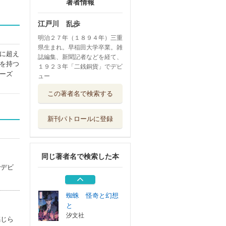
著者情報
江戸川 乱歩
明治２７年（１８９４年）三重
県生まれ。早稲田大学卒業。雑
に超え
誌編集、新聞記者などを経て、
を持つ
１９２３年「二銭銅貨」でデビ
ーズ
ュー
指輪 名探偵の悲
この著者名で検索する
しみに
汐文社
新刊パトロールに登録
乱歩アムネシア二
十一番目の人格...
コアマガジン
同じ著者名で検索した本
疑惑 思いがけな
でデビ
い結末を
汐文社
蜘蛛 怪奇と幻想
と
汐文社
感じら