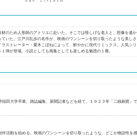
４８Ｐ １７×１９ｃｍ
取材のため人形師のアトリエに赴いた。そこでは怪しげな老人と、想像を遙か
っていた。江戸川乱歩の名作が、映画のワンシーンを切り取ったような美しさ
イラストレーター・粟木こぼねによって、鮮やかに現代リミックス。人気シリ
４１弾が登場。小説としても画集としても楽しめる魅惑の１冊。
早稲田大学卒業。雑誌編集、新聞記者などを経て、１９２３年「二銭銅貨」
創作活動を始める。映画のワンシーンを切り取ったような、どこか物語性を