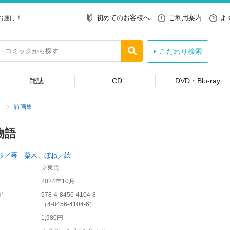
初めてのお客様へ
ご利用案内
よ
お届け！
こだわり検索
雑誌
CD
DVD・Blu-ray
詩画集
物語
歩／著 粟木こぼね／絵
立東舎
2024年10月
ド
978-4-8456-4104-8
（
4-8456-4104-6
）
1,980円