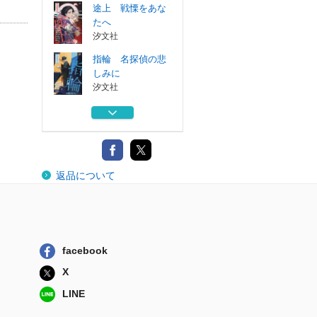
途上 戦慄をあな
たへ
汐文社
指輪 名探偵の悲
しみに
汐文社
乱歩アムネシア二
十一番目の人格...
コアマガジン
疑惑 思いがけな
返品について
い結末を
汐文社
蜘蛛 怪奇と幻想
と
汐文社
facebook
途上 戦慄をあな
X
たへ
汐文社
LINE
指輪 名探偵の悲