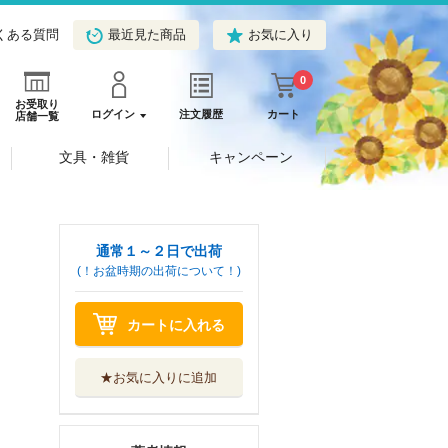
くある質問
最近見た商品
お気に入り
0
お受取り
ログイン
注文履歴
カート
店舗一覧
文具・雑貨
キャンペーン
通常１～２日で出荷
(！お盆時期の出荷について！)
カートに入れる
★お気に入りに追加