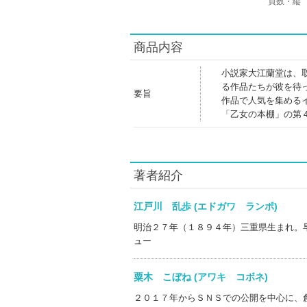
頁数・縦
商品内容
小説家大江蘭堂は、
る作品たちが彼を待
要旨
作品で人気を集める
「乙女の本棚」の第
著者紹介
江戸川 乱歩 (エドガワ ランポ)
明治２７年（１８９４年）三重県生まれ。
ュー
粟木 こぼね (アワキ コボネ)
２０１７年からＳＮＳでの公開を中心に、