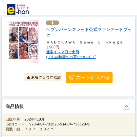
ヘブンバーンズレッド公式ファンアートブッ
ク
ＫＡＤＯＫＡＷＡ Ｇａｍｅ Ｌｉｎｋａｇｅ
1,980円
通常１～２日で出荷
(！お盆時期の出荷について！)
商品情報
出版年月：
2024年10月
ISBNコード：
978-4-04-733628-5
(
4-04-733628-9
)
頁数・縦：
７９Ｐ ３０ｃｍ