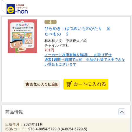
ひらめき！はつめいものがたり ８
たべもの ２
林木林／文 中沢正人／絵
チャイルド本社
701円
メーカーに在庫有無を確認し、お取り寄せ
通常1週間~4週間で出荷 ※品切れ等で入手できな
い場合もございます
商品情報
出版年月：
2024年11月
ISBNコード：
978-4-8054-5729-0
(
4-8054-5729-5
)