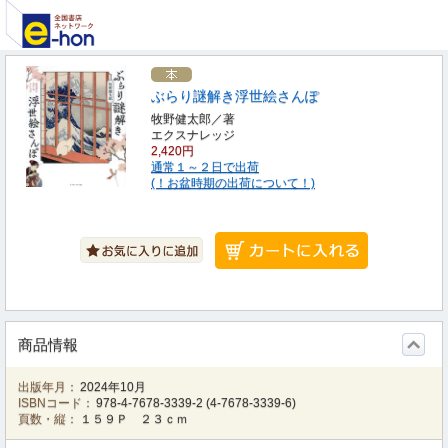
ぶらり謎解き浮世絵さんぽ
牧野健太郎／著
エクスナレッジ
2,420円
通常１～２日で出荷
(！お盆時期の出荷について！)
商品情報
出版年月：
2024年10月
ISBNコード：
978-4-7678-3339-2
(
4-7678-3339-6
)
頁数・縦：
１５９Ｐ ２３ｃｍ