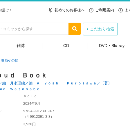
初めてのお客様へ
ご利用案内
よ
お届け！
こだわり検索
雑誌
CD
DVD・Blu-ray
映画その他
ｏｕｄ Ｂｏｏｋ
／編 月永理絵／編 Ｋｉｙｏｓｈｉ Ｋｕｒｏｓａｗａ／〔著〕
ｍａ Ｗａｔａｎａｂｅ
ｂｏｉｄ
2024年9月
ド
978-4-9912391-3-7
（
4-9912391-3-3
）
3,520円