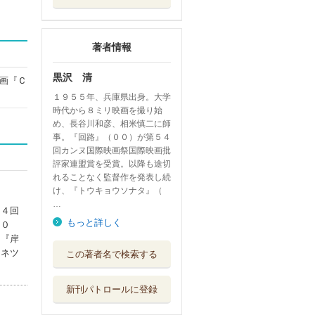
著者情報
黒沢 清
画『Ｃ
１９５５年、兵庫県出身。大学
時代から８ミリ映画を撮り始
め、長谷川和彦、相米慎二に師
事。『回路』（００）が第５４
回カンヌ国際映画祭国際映画批
評家連盟賞を受賞。以降も途切
れることなく監督作を発表し続
け、『トウキョウソナタ』（
…
５４回
もっと詳しく
（０
、『岸
酔わせる映画 ヴ
ェネツ
この著者名で検索する
ァカンスの朝は...
春陽堂書店
新刊パトロールに登録
青山真治クロニク
ルズ １９６４...