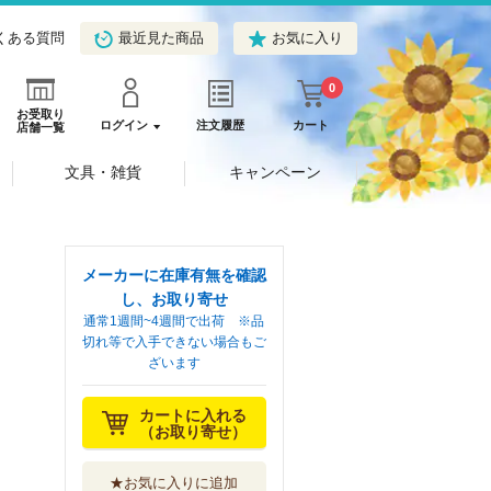
くある質問
最近見た商品
お気に入り
0
お受取り
ログイン
注文履歴
カート
店舗一覧
文具・雑貨
キャンペーン
メーカーに在庫有無を確認
し、お取り寄せ
通常1週間~4週間で出荷 ※品
切れ等で入手できない場合もご
ざいます
カートに入れる
（お取り寄せ）
★お気に入りに追加