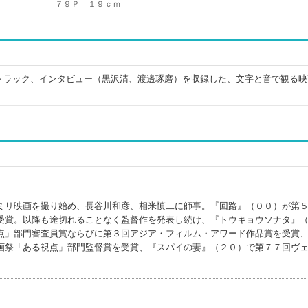
７９Ｐ １９ｃｍ
トラック、インタビュー（黒沢清、渡邊琢磨）を収録した、文字と音で観る映
。
ミリ映画を撮り始め、長谷川和彦、相米慎二に師事。『回路』（００）が第
受賞。以降も途切れることなく監督作を発表し続け、『トウキョウソナタ』
点」部門審査員賞ならびに第３回アジア・フィルム・アワード作品賞を受賞
画祭「ある視点」部門監督賞を受賞、『スパイの妻』（２０）で第７７回ヴ