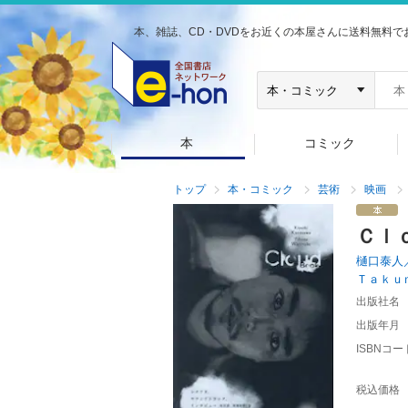
本、雑誌、CD・DVDをお近くの本屋さんに送料無料で
本
コミック
トップ
本・コミック
芸術
映画
Ｃｌ
樋口泰人
Ｔａｋｕ
出版社名
出版年月
ISBNコー
税込価格