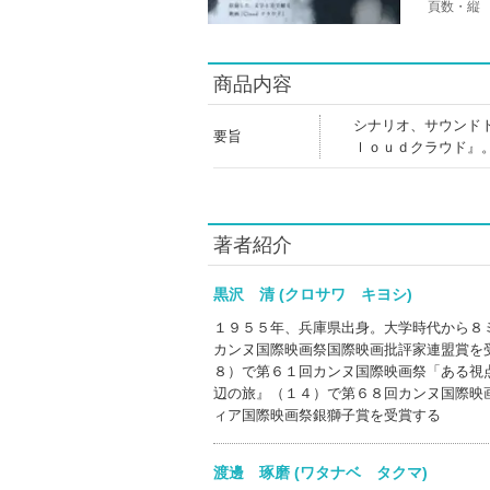
頁数・縦
商品内容
シナリオ、サウンド
要旨
ｌｏｕｄクラウド』
著者紹介
黒沢 清 (クロサワ キヨシ)
１９５５年、兵庫県出身。大学時代から８
カンヌ国際映画祭国際映画批評家連盟賞を
８）で第６１回カンヌ国際映画祭「ある視
辺の旅』（１４）で第６８回カンヌ国際映
ィア国際映画祭銀獅子賞を受賞する
渡邊 琢磨 (ワタナベ タクマ)