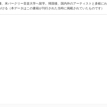
後、米バークリー音楽大学へ留学。帰国後、国内外のアーティストと多岐に
がける（本データはこの書籍が刊行された当時に掲載されていたものです）