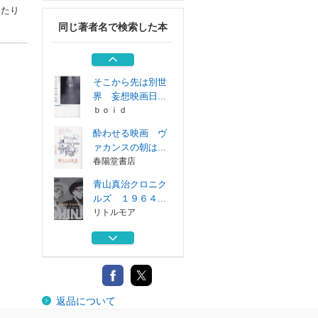
リトルモア
わたり
同じ著者名で検索した本
青山真治アンフィ
ニッシュドワー...
河出書房新社
そこから先は別世
界 妄想映画日...
ｂｏｉｄ
酔わせる映画 ヴ
ァカンスの朝は...
春陽堂書店
青山真治クロニク
ルズ １９６４...
リトルモア
青山真治アンフィ
ニッシュドワー...
河出書房新社
そこから先は別世
返品について
界 妄想映画日...
ｂｏｉｄ