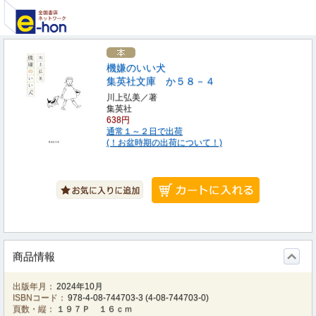
機嫌のいい犬
集英社文庫 か５８－４
川上弘美／著
集英社
638円
通常１～２日で出荷
(！お盆時期の出荷について！)
商品情報
出版年月：
2024年10月
ISBNコード：
978-4-08-744703-3
(
4-08-744703-0
)
頁数・縦：
１９７Ｐ １６ｃｍ