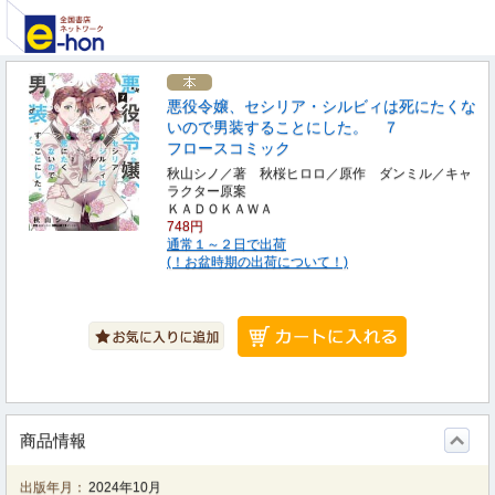
悪役令嬢、セシリア・シルビィは死にたくな
いので男装することにした。 ７
フロースコミック
秋山シノ／著 秋桜ヒロロ／原作 ダンミル／キャ
ラクター原案
ＫＡＤＯＫＡＷＡ
748円
通常１～２日で出荷
(！お盆時期の出荷について！)
商品情報
出版年月：
2024年10月