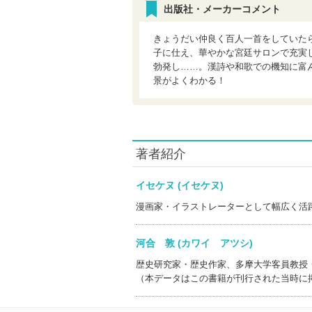
出版社・メーカーコメント
きょうだい仲良く百人一首をしていた
子に仕え、華やかな宮廷サロンで充実
勃発し……。漢詩や和歌での機知に富
景がよくわかる！
著者紹介
イセケヌ (イセケヌ)
漫画家・イラストレーターとして幅広く活
河合 敦 (カワイ アツシ)
歴史研究家・歴史作家、多摩大学客員教授
（本データはこの書籍が刊行された当時に