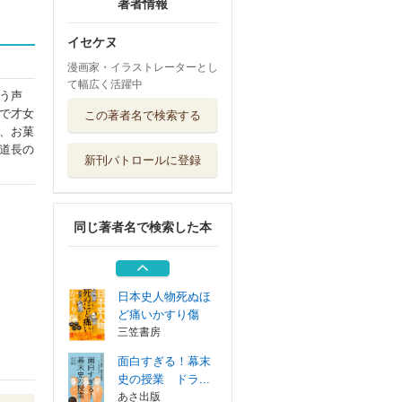
著者情報
イセケヌ
漫画家・イラストレーターとし
て幅広く活躍中
う声
もしも歴史好き男
で才女
この著者名で検索する
子が織田信長と...
、お菓
朝日新聞出版
道長の
新刊パトロールに登録
世界史と絡み合う
日本史
青春出版社
同じ著者名で検索した本
日本史年号ゴロ合
わせへタイムワ...
朝日新聞出版
日本史人物死ぬほ
ど痛いかすり傷
三笠書房
面白すぎる！幕末
史の授業 ドラ...
あさ出版