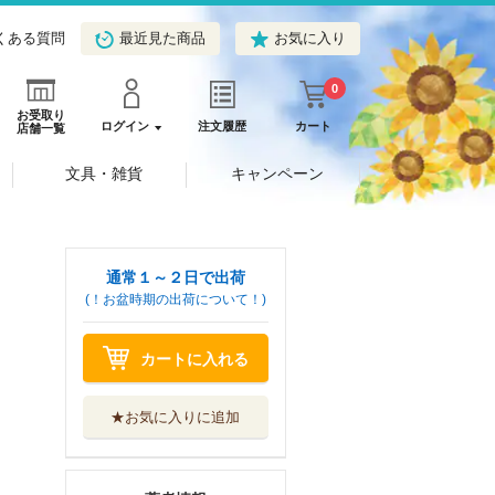
くある質問
最近見た商品
お気に入り
0
お受取り
ログイン
注文履歴
カート
店舗一覧
文具・雑貨
キャンペーン
通常１～２日で出荷
(！お盆時期の出荷について！)
カートに入れる
★お気に入りに追加