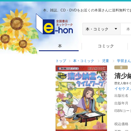
本、雑誌、CD・DVDをお近くの本屋さんに送料無料で
本
コミック
トップ
本・コミック
児童
学習まん
清少
歴史人物Ｂ
イセケヌ
出版社名
出版年月
ISBNコー
税込価格