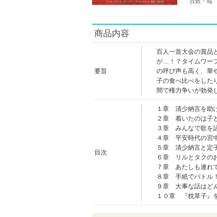
頁数・縦
商品内容
百人一首大会の賞品
が…！？タイムワー
要旨
の呼び声も高く、華
子の食べ比べをした
間で権力争いが勃発
１章 清少納言を助
２章 着いたのは子
３章 みんなで歌を
４章 平安時代の宮
５章 清少納言と定
目次
６章 リルとタクの
７章 あたしも連れ
８章 手紙でバトル
９章 大事な話はど
１０章 『枕草子』