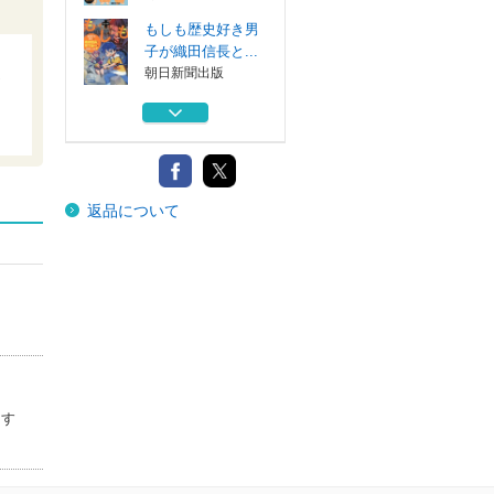
もしも歴史好き男
子が織田信長と...
朝日新聞出版
世界史と絡み合う
日本史
青春出版社
日本史年号ゴロ合
返品について
わせへタイムワ...
朝日新聞出版
日本史人物死ぬほ
ど痛いかすり傷
三笠書房
面白すぎる！幕末
史の授業 ドラ...
あさ出版
ます
もしも歴史好き男
子が織田信長と...
朝日新聞出版