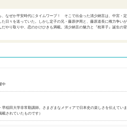
ら、なぜか平安時代にタイムワープ！ そこで出会った清少納言は、中宮・定
した日々を送っていた。しかし定子の兄・藤原伊周と、藤原道長に権力争いが
んだやり取りや、恋のかけひきも満載。清少納言の魅力と『枕草子』誕生の背
躍中
・早稲田大学非常勤講師。さまざまなメディアで日本史の楽しさを伝えてい
掲載されていたものです）