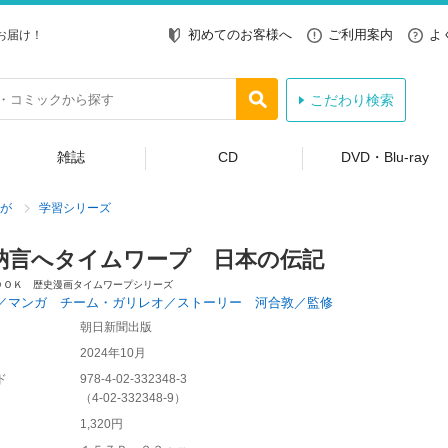
初めてのお客様へ
ご利用案内
よ
お届け！
こだわり検索
雑誌
CD
DVD・Blu-ray
が
学習シリーズ
納言へタイムワープ 日本の伝記
ＯＯＫ 歴史漫画タイムワープシリーズ
／マンガ チーム・ガリレオ／ストーリー 河合敦／監修
朝日新聞出版
2024年10月
ド
978-4-02-332348-3
（
4-02-332348-9
）
1,320円