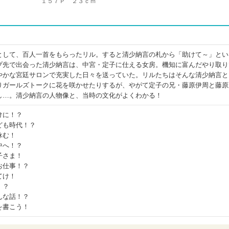
１５７Ｐ ２３ｃｍ
として、百人一首をもらったリル。すると清少納言の札から「助けて～」とい
プ先で出会った清少納言は、中宮・定子に仕える女房。機知に富んだやり取り
やかな宮廷サロンで充実した日々を送っていた。リルたちはそんな清少納言と
りガールズトークに花を咲かせたりするが、やがて定子の兄・藤原伊周と藤原
し…。清少納言の人物像と、当時の文化がよくわかる！
けに！？
ども時代！？
詠む！
中へ！？
子さま！
お仕事！？
てけ！
！？
んな話！？
を書こう！