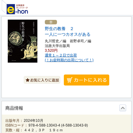
野生の教養 ２
一人に一つカオスがある
丸川哲史／編 岩野卓司／編
法政大学出版局
3,520円
通常１～２日で出荷
(！お盆時期の出荷について！)
商品情報
出版年月：
2024年10月
ISBNコード：
978-4-588-13043-4
(
4-588-13043-9
)
頁数・縦：
４４２，３Ｐ １９ｃｍ