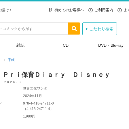
初めてのお客様へ
ご利用案内
よ
お届け！
こだわり検索
雑誌
CD
DVD・Blu-ray
手帳
ｉＰｒｉ保育Ｄｉａｒｙ Ｄｉｓｎｅｙ
４－２０２６．３
世界文化ワンダ
2024年11月
ド
978-4-418-24711-0
（
4-418-24711-4
）
1,980円