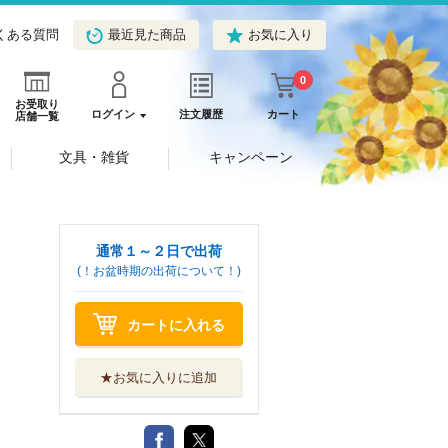
くある質問
最近見た商品
お気に入り
0
お受取り
ログイン
注文履歴
カート
店舗一覧
文具・雑貨
キャンペーン
通常１～２日で出荷
(！お盆時期の出荷について！)
カートに入れる
★お気に入りに追加