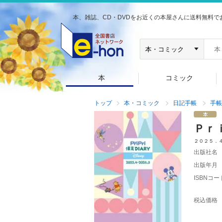
本、雑誌、CD・DVDをお近くの本屋さんに送料無料で
本
コミック
トップ
本・コミック
日記手帳
手帳
Ｐｒ
２０２５．
出版社名
出版年月
ISBNコー
税込価格