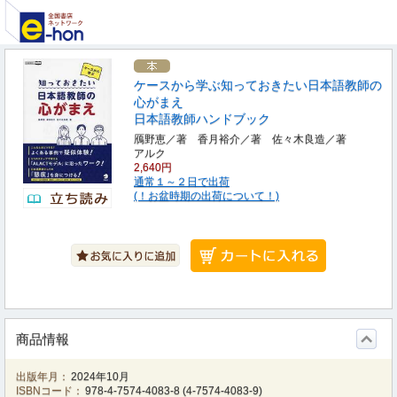
ケースから学ぶ知っておきたい日本語教師の
心がまえ
日本語教師ハンドブック
鴈野恵／著 香月裕介／著 佐々木良造／著
アルク
2,640円
通常１～２日で出荷
(！お盆時期の出荷について！)
商品情報
出版年月：
2024年10月
ISBNコード：
978-4-7574-4083-8
(
4-7574-4083-9
)