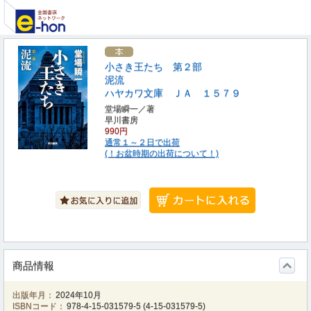
小さき王たち 第２部
泥流
ハヤカワ文庫 ＪＡ １５７９
堂場瞬一／著
早川書房
990円
通常１～２日で出荷
(！お盆時期の出荷について！)
商品情報
出版年月：
2024年10月
ISBNコード：
978-4-15-031579-5
(
4-15-031579-5
)