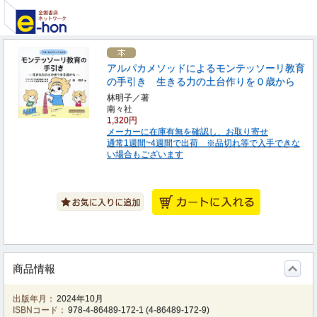
アルパカメソッドによるモンテッソーリ教育
の手引き 生きる力の土台作りを０歳から
林明子／著
南々社
1,320円
メーカーに在庫有無を確認し、お取り寄せ
通常1週間~4週間で出荷 ※品切れ等で入手できな
い場合もございます
商品情報
出版年月：
2024年10月
ISBNコード：
978-4-86489-172-1
(
4-86489-172-9
)