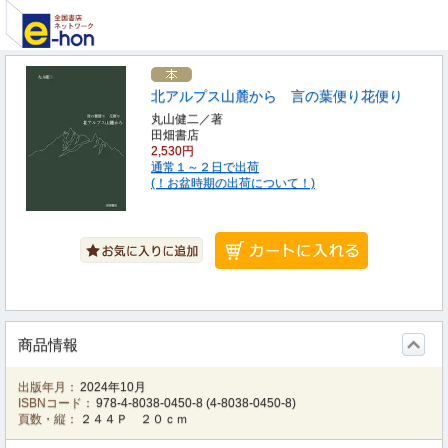
北アルプス山麓から 言の葉便り花便り
丸山健二／著
田畑書店
2,530円
通常１～２日で出荷
(！お盆時期の出荷について！)
商品情報
出版年月：
2024年10月
ISBNコード：
978-4-8038-0450-8
(
4-8038-0450-8
)
頁数・縦：
２４４Ｐ ２０ｃｍ