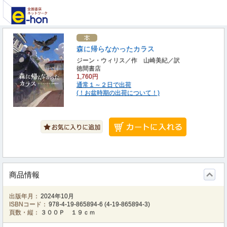
森に帰らなかったカラス
ジーン・ウィリス／作 山崎美紀／訳
徳間書店
1,760円
通常１～２日で出荷
(！お盆時期の出荷について！)
商品情報
出版年月：
2024年10月
ISBNコード：
978-4-19-865894-6
(
4-19-865894-3
)
頁数・縦：
３００Ｐ １９ｃｍ