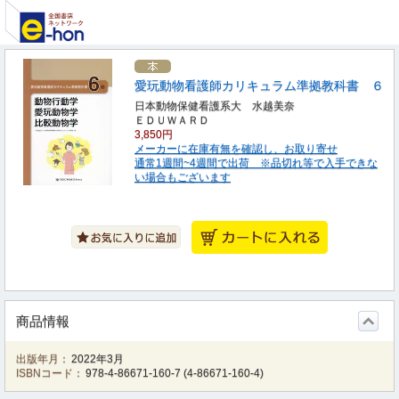
愛玩動物看護師カリキュラム準拠教科書 ６
日本動物保健看護系大 水越美奈
ＥＤＵＷＡＲＤ
3,850円
メーカーに在庫有無を確認し、お取り寄せ
通常1週間~4週間で出荷 ※品切れ等で入手できな
い場合もございます
商品情報
出版年月：
2022年3月
ISBNコード：
978-4-86671-160-7
(
4-86671-160-4
)