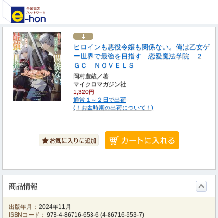
ヒロインも悪役令嬢も関係ない。俺は乙女ゲ
ー世界で最強を目指す 恋愛魔法学院 ２
ＧＣ ＮＯＶＥＬＳ
岡村豊蔵／著
マイクロマガジン社
1,320円
通常１～２日で出荷
(！お盆時期の出荷について！)
商品情報
出版年月：
2024年11月
ISBNコード：
978-4-86716-653-6
(
4-86716-653-7
)