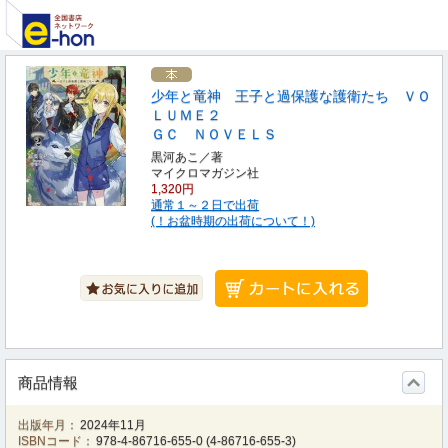
少年と竜神 王子と過保護な護衛たち ＶＯ
ＬＵＭＥ２
ＧＣ ＮＯＶＥＬＳ
黒河あこ／著
マイクロマガジン社
1,320円
通常１～２日で出荷
(！お盆時期の出荷について！)
商品情報
出版年月：
2024年11月
ISBNコード：
978-4-86716-655-0
(
4-86716-655-3
)