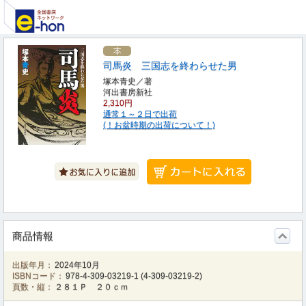
司馬炎 三国志を終わらせた男
塚本青史／著
河出書房新社
2,310円
通常１～２日で出荷
(！お盆時期の出荷について！)
商品情報
出版年月：
2024年10月
ISBNコード：
978-4-309-03219-1
(
4-309-03219-2
)
頁数・縦：
２８１Ｐ ２０ｃｍ