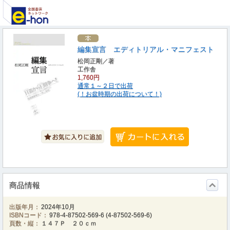
編集宣言 エディトリアル・マニフェスト
松岡正剛／著
工作舎
1,760円
通常１～２日で出荷
(！お盆時期の出荷について！)
商品情報
出版年月：
2024年10月
ISBNコード：
978-4-87502-569-6
(
4-87502-569-6
)
頁数・縦：
１４７Ｐ ２０ｃｍ