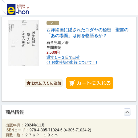
西洋絵画に隠されたユダヤの秘密 聖書の
「あの場面」は何を物語るか？
石角完爾／著
笠間書院
2,530円
通常１～２日で出荷
(！お盆時期の出荷について！)
商品情報
出版年月：
2024年11月
ISBNコード：
978-4-305-71024-6
(
4-305-71024-2
)
頁数・縦：
２７６Ｐ １９ｃｍ