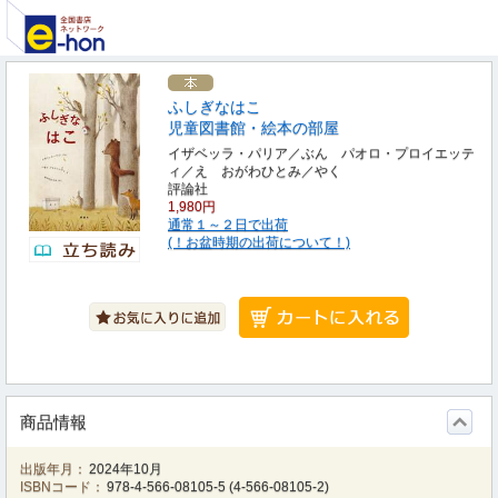
ふしぎなはこ
児童図書館・絵本の部屋
イザベッラ・パリア／ぶん パオロ・プロイエッテ
ィ／え おがわひとみ／やく
評論社
1,980円
通常１～２日で出荷
(！お盆時期の出荷について！)
商品情報
出版年月：
2024年10月
ISBNコード：
978-4-566-08105-5
(
4-566-08105-2
)