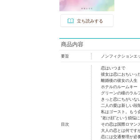
立ち読みする
商品内容
要旨
ノンフィクションエッ
恋はいつまで
彼女は恋におちいっ
離婚後の彼女の人生
ホテルのルームキー
グリーンの瞳のラル
きっと恋にちがいな
二人の愛は新しい段
私はゴースト。もう
“老け顔”という煩悩
目次
その恋は国際ロマン
大人の恋とは何です
恋には交通整理が必