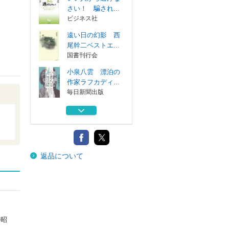
さい！ 騙され...
ビジネス社
遠い日の幻影 西
尾幹二ベストエ...
国書刊行会
小泉八雲 漂泊の
作家ラフカディ...
毎日新聞出版
たましいの本当の
話 真実を知る...
ビジネス社
お帰りやす、天皇
返品について
陛下。 京都と...
ビジネス社
いい人から逃げな
さい！ 騙され...
ビジネス社
遠い日の幻影 西
の昭