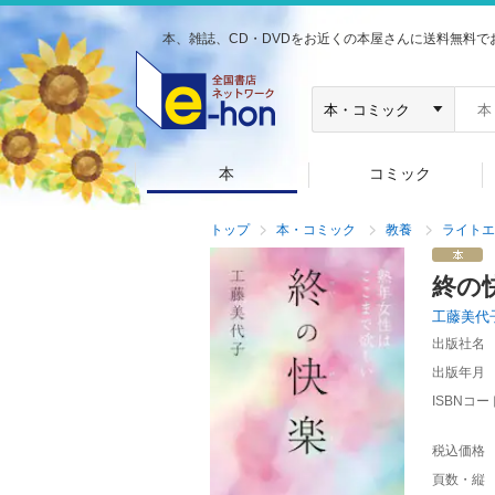
本、雑誌、CD・DVDをお近くの本屋さんに送料無料で
本
コミック
トップ
本・コミック
教養
ライトエ
終の
工藤美代
出版社名
出版年月
ISBNコー
税込価格
頁数・縦