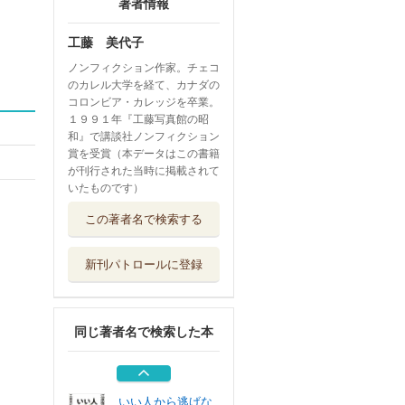
著者情報
工藤 美代子
ノンフィクション作家。チェコ
のカレル大学を経て、カナダの
コロンビア・カレッジを卒業。
１９９１年『工藤写真館の昭
和』で講談社ノンフィクション
賞を受賞（本データはこの書籍
が刊行された当時に掲載されて
いたものです）
小泉八雲 漂泊の
この著者名で検索する
作家ラフカディ...
毎日新聞出版
新刊パトロールに登録
たましいの本当の
話 真実を知る...
ビジネス社
同じ著者名で検索した本
お帰りやす、天皇
陛下。 京都と...
ビジネス社
いい人から逃げな