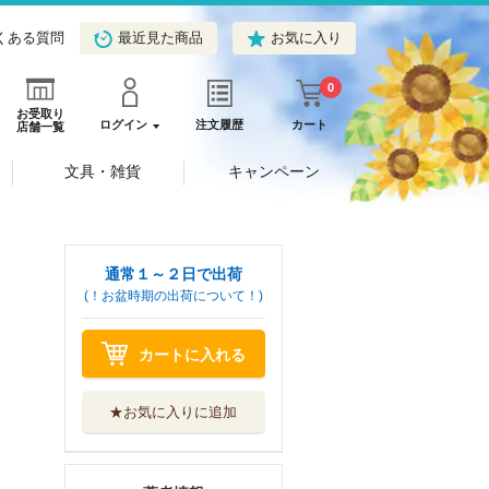
くある質問
最近見た商品
お気に入り
0
お受取り
ログイン
注文履歴
カート
店舗一覧
文具・雑貨
キャンペーン
通常１～２日で出荷
(！お盆時期の出荷について！)
カートに入れる
★お気に入りに追加