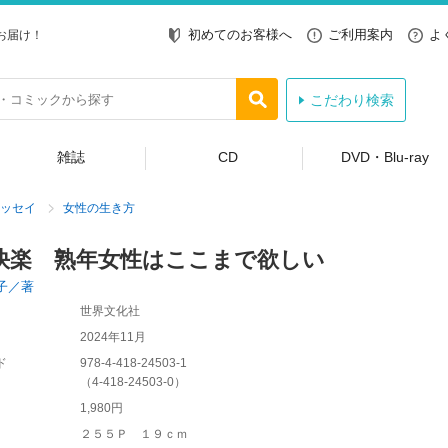
初めてのお客様へ
ご利用案内
よ
お届け！
こだわり検索
雑誌
CD
DVD・Blu-ray
ッセイ
女性の生き方
快楽 熟年女性はここまで欲しい
子／著
世界文化社
2024年11月
ド
978-4-418-24503-1
（
4-418-24503-0
）
1,980円
２５５Ｐ １９ｃｍ