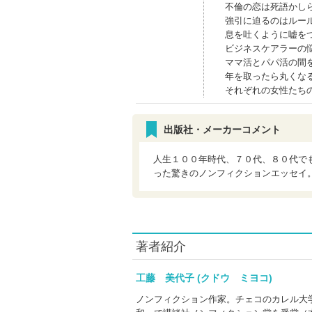
不倫の恋は死語かし
強引に迫るのはルー
息を吐くように嘘を
ビジネスケアラーの
ママ活とパパ活の間
年を取ったら丸くな
それぞれの女性たち
出版社・メーカーコメント
人生１００年時代、７０代、８０代で
った驚きのノンフィクションエッセイ
著者紹介
工藤 美代子 (クドウ ミヨコ)
ノンフィクション作家。チェコのカレル大