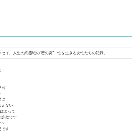
セイ。人生の終盤戦の“恋の炎”―性を生きる女性たちの記録。
た
フ君
い
階に
会えない
にはまって
ス詐欺です
か？
要です