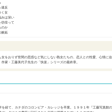
ら
ル違反
つく女
悩みは深い
を彷徨って
るのか
の嫉妬
も女をおりず世間の思惑など気にしない熟女たちの、恋人との性愛、心情に迫
。作家・工藤美代子先生の「快楽」シリーズの最終章。
学を経て、カナダのコロンビア・カレッジを卒業。１９９１年『工藤写真館