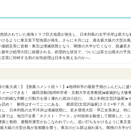
年危惧されていた南海トラフ巨大地震が発生し、日本列島の太平洋岸は甚大な
かけるように東京直下型地震が発生。さらに８月には、過去最大級の大型台風
い連鎖災害に首都・東京は壊滅状態となり、閣僚の大半が亡くなり、急遽若き
上最年少総理大臣に抜擢される。絶望的な状況で、ついには富士山噴火の予兆
大災害に対峙する初の女性総理は日本を救えるのか―。
者の集大成！】【推薦コメント続々！】●地球科学の最新予測がふんだんに盛
メージできる！ 鎌田浩毅(地球科学者・京都大学名誉教授)●破滅的な大惨
の的確な判断と行動力を描く優れた政治小説だ。 池上冬樹(文芸評論家)●
読め！ 解答はすべてここにある。 郷原宏(文芸評論家)２０２×年７月。
生し、日本列島の太平洋岸は壊滅状態に。若き環境大臣・早乙女美来は、特に
屋では、地元IT企業「ネクスト・アース」がAI技術を駆使して開発した〈エ
捜索と救助、避難所運営がおこなわれていた。追い打ちをかけるように東京直
去最大級の大型台風が首都圏を襲う。東京のビル群は崩れ落ち、閣僚の大半が