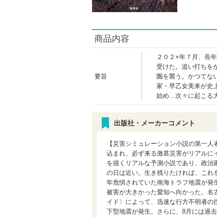
商品内容
２０２×年７月、長
受けた。追い打ちを
要旨
圏を襲う。かつてな
家・早乙女美来が史
始め…次々に起こる
出版社・メーカーコメント
【災害シミュレーション小説の第一人
込まれ、必ず来る激甚災害がリアルにイ
を描くリアルな予測小説であり、政治家
の日は近い。生き残りたければ、これを
年危惧されていた南海トラフ地震が発
被害が大きかった愛知へ向かった。名古
イド〉によって、迅速な行方不明者の
下型地震が発生。さらに、8月には過