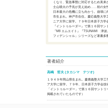
くなり、緊急事態に対応するため美来
士山噴火の予兆が見え始め……初の女
日本最大の危機に立ち向かう。崩壊に
市生まれ。神戸市在住。慶応義塾大学
ニア大学に留学。７９年日本原子力学
『イントゥルーダー』で第１６回サン
『M8 エムエイト』『TSUNAMI
フィデンシャル」シリーズなど著書多
著者紹介
高嶋 哲夫 (タカシマ テツオ)
１９４９年岡山県生まれ。慶應義塾大学工
ア大学に留学。７９年、日本原子力学会技
「イントゥルーダー」で第１６回サントリ
掲載されていたものです）