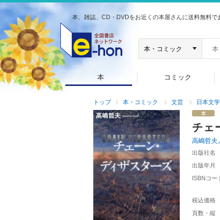
本、雑誌、CD・DVDをお近くの本屋さんに送料無料で
本
コミック
トップ
本・コミック
文芸
日本文学
チェ
高嶋哲夫
出版社名
出版年月
ISBNコー
税込価格
頁数・縦