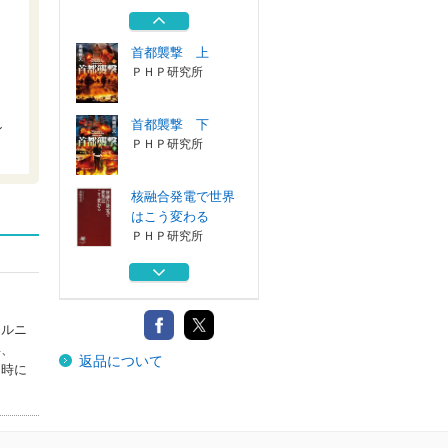
角川春樹事務所
首都襲撃 上
ＰＨＰ研究所
首都襲撃 下
ン
ＰＨＰ研究所
核融合発電で世界
はこう変わる
ＰＨＰ研究所
家族
角川春樹事務所
ォルニ
パルウイルス
年、
返品について
角川春樹事務所
当時に
首都襲撃 上
ＰＨＰ研究所