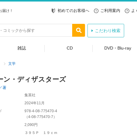
初めてのお客様へ
ご利用案内
よ
お届け！
こだわり検索
雑誌
CD
DVD・Blu-ray
文学
ーン・ディザスターズ
／著
集英社
2024年11月
ド
978-4-08-775470-4
（
4-08-775470-7
）
2,090円
３９５Ｐ １９ｃｍ