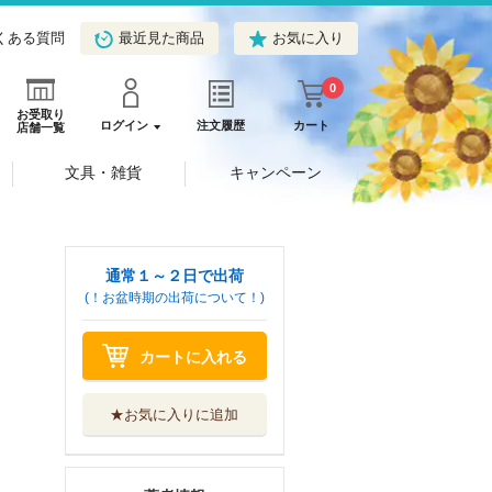
くある質問
最近見た商品
お気に入り
0
お受取り
ログイン
注文履歴
カート
店舗一覧
文具・雑貨
キャンペーン
通常１～２日で出荷
(！お盆時期の出荷について！)
カートに入れる
★お気に入りに追加