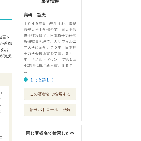
著者情報
高嶋 哲夫
１９４９年岡山県生まれ。慶應
義塾大学工学部卒業、同大学院
修士課程修了。日本原子力研究
被害を
所研究員を経て、カリフォルニ
が首都
ア大学に留学。７９年、日本原
政治
子力学会技術賞を受賞。９４
が見え
年、「メルトダウン」で第１回
小説現代推理新人賞、９９年
…
もっと詳しく
核融合発電で世界
り
この著者名で検索する
はこう変わる
事
ＰＨＰ研究所
そ
新刊パトロールに登録
長
家族
角川春樹事務所
同じ著者名で検索した本
パルウイルス
亡