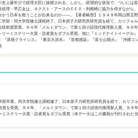
が史上最年少で総理大臣に抜擢される。しかし、絶望的な状況で、ついには富
性総理・早乙女は、ネクスト・アースのＣＥＯ・利根崎に協力を仰ぎながら、
向かう日本を救うことが出来るのか――。【著者略歴】１９４９年岡山県玉野
工学部・同大学院修士課程終了。日本原子力研究所研究員を経て、カリフォル
会技術賞受賞。９４年「メルトダウン」で第１回小説現代推理新人賞、９９年
トリーミステリー大賞・読者賞をダブル受賞。他に『ミッドナイトイーグル』
 津波』『原発クライシス』『東京大洪水』『首都感染』『富士山噴火』「沖縄コ
数
学部卒業、同大学院修士課程修了。日本原子力研究所研究員を経て、カリフ
術賞を受賞。９４年、「メルトダウン」で第１回小説現代推理新人賞、９９
ーミステリー大賞・読者賞をダブル受賞（本データはこの書籍が刊行された