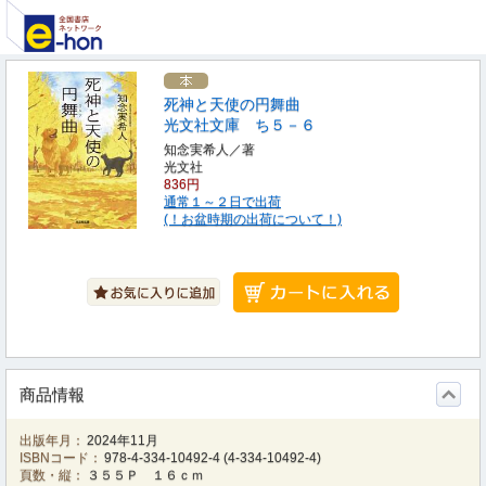
死神と天使の円舞曲
光文社文庫 ち５－６
知念実希人／著
光文社
836円
通常１～２日で出荷
(！お盆時期の出荷について！)
商品情報
出版年月：
2024年11月
ISBNコード：
978-4-334-10492-4
(
4-334-10492-4
)
頁数・縦：
３５５Ｐ １６ｃｍ