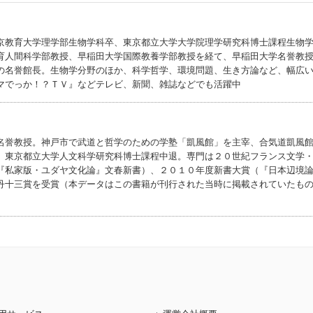
京教育大学理学部生物学科卒、東京都立大学大学院理学研究科博士課程生物
育人間科学部教授、早稲田大学国際教養学部教授を経て、早稲田大学名誉教
の名誉館長。生物学分野のほか、科学哲学、環境問題、生き方論など、幅広
マでっか！？ＴＶ』などテレビ、新聞、雑誌などでも活躍中
名誉教授。神戸市で武道と哲学のための学塾「凱風館」を主宰、合気道凱風
、東京都立大学人文科学研究科博士課程中退。専門は２０世紀フランス文学
『私家版・ユダヤ文化論』文春新書）、２０１０年度新書大賞（『日本辺境
丹十三賞を受賞（本データはこの書籍が刊行された当時に掲載されていたも