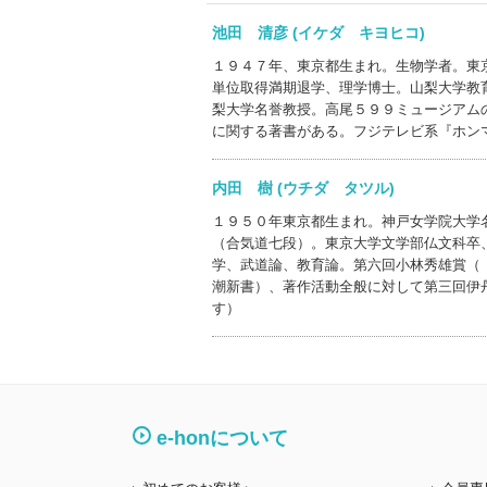
池田 清彦 (イケダ キヨヒコ)
１９４７年、東京都生まれ。生物学者。東
単位取得満期退学、理学博士。山梨大学教
梨大学名誉教授。高尾５９９ミュージアム
に関する著書がある。フジテレビ系『ホン
内田 樹 (ウチダ タツル)
１９５０年東京都生まれ。神戸女学院大学
（合気道七段）。東京大学文学部仏文科卒
学、武道論、教育論。第六回小林秀雄賞（
潮新書）、著作活動全般に対して第三回伊
す）
e-honについて