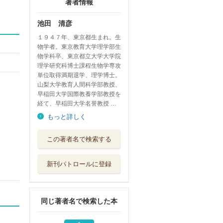
著者情報
池田 清彦
１９４７年、東京都生まれ。生
物学者。東京教育大学理学部生
物学科卒、東京都立大学大学院
理学研究科博士課程生物学専攻
単位取得満期退学、理学博士。
山梨大学教育人間科学部教授、
早稲田大学国際教養学部教授を
経て、早稲田大学名誉教授 …
もっと詳しく
複雑化の教育論
この著者名で検索する
教師の減る学校...
大和書房
新刊パトロールに登録
人はなぜ働かなく
てもいいのか
扶桑社
同じ著者名で検索した本
自由より自在に生
きる 愉快さと...