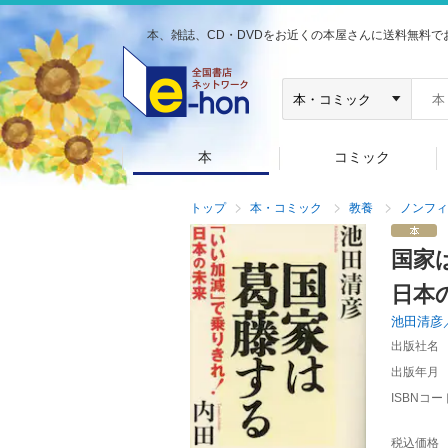
本、雑誌、CD・DVDをお近くの本屋さんに送料無料で
本
コミック
トップ
本・コミック
教養
ノンフィ
国家
日本
池田清彦
出版社名
出版年月
ISBNコー
税込価格