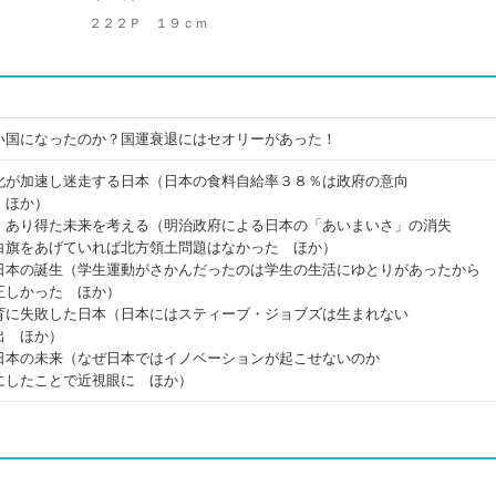
２２２Ｐ １９ｃｍ
い国になったのか？国運衰退にはセオリーがあった！
化が加速し迷走する日本（日本の食料自給率３８％は政府の意向
 ほか）
、あり得た未来を考える（明治政府による日本の「あいまいさ」の消失
白旗をあげていれば北方領土問題はなかった ほか）
日本の誕生（学生運動がさかんだったのは学生の生活にゆとりがあったから
正しかった ほか）
育に失敗した日本（日本にはスティーブ・ジョブズは生まれない
出 ほか）
日本の未来（なぜ日本ではイノベーションが起こせないのか
にしたことで近視眼に ほか）