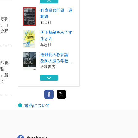
フォレスト出版
兵庫県政問題 運
動篇
学専攻
花伝社
授、山
い分野
天下無敵をめざす
生き方
草思社
複雑化の教育論
教師の減る学校...
館師範
大和書房
・哲
論』新
人はなぜ働かなく
ので
てもいいのか
扶桑社
自由より自在に生
返品について
きる 愉快さと...
フォレスト出版
兵庫県政問題 運
動篇
花伝社