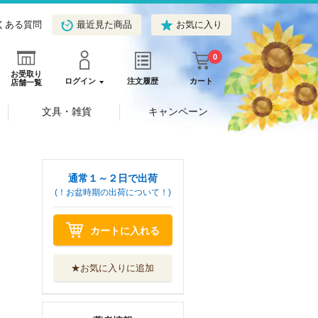
くある質問
最近見た商品
お気に入り
0
お受取り
ログイン
注文履歴
カート
店舗一覧
文具・雑貨
キャンペーン
通常１～２日で出荷
(！お盆時期の出荷について！)
カートに入れる
★お気に入りに追加