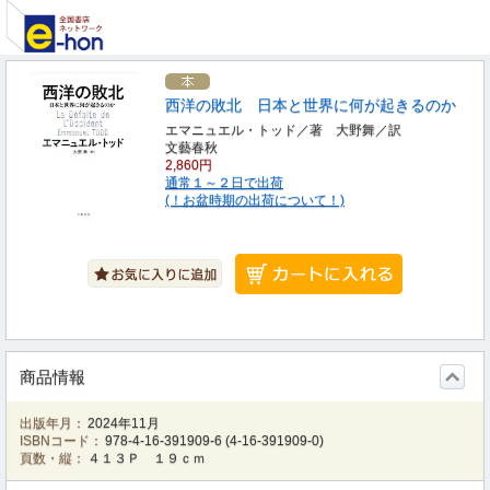
西洋の敗北 日本と世界に何が起きるのか
エマニュエル・トッド／著 大野舞／訳
文藝春秋
2,860円
通常１～２日で出荷
(！お盆時期の出荷について！)
商品情報
出版年月：
2024年11月
ISBNコード：
978-4-16-391909-6
(
4-16-391909-0
)
頁数・縦：
４１３Ｐ １９ｃｍ