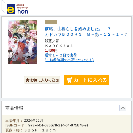
前略、山暮らしを始めました。 ７
カドカワＢＯＯＫＳ Ｍ－あ－１２－１－７
浅葱／著
ＫＡＤＯＫＡＷＡ
1,430円
通常１～２日で出荷
(！お盆時期の出荷について！)
商品情報
出版年月：
2024年11月
ISBNコード：
978-4-04-075678-3
(
4-04-075678-9
)
頁数・縦：
３２５Ｐ １９ｃｍ