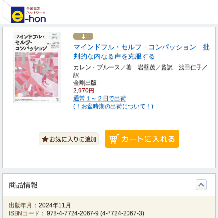
マインドフル・セルフ・コンパッション 批
判的な内なる声を克服する
カレン・ブルース／著 岩壁茂／監訳 浅田仁子／
訳
金剛出版
2,970円
通常１～２日で出荷
(！お盆時期の出荷について！)
商品情報
出版年月：
2024年11月
ISBNコード：
978-4-7724-2067-9
(
4-7724-2067-3
)