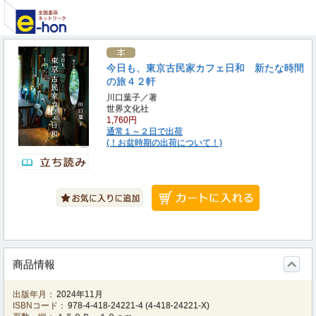
今日も、東京古民家カフェ日和 新たな時間
の旅４２軒
川口葉子／著
世界文化社
1,760円
通常１～２日で出荷
(！お盆時期の出荷について！)
商品情報
出版年月：
2024年11月
ISBNコード：
978-4-418-24221-4
(
4-418-24221-X
)