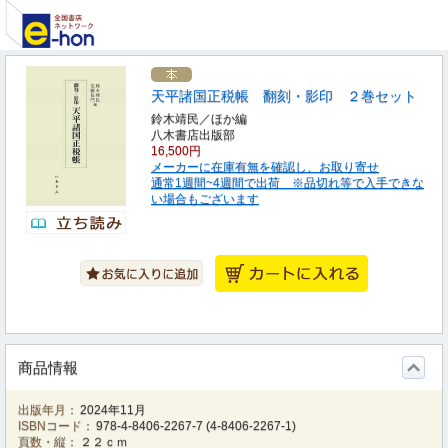
天平諸国正税帳 翻刻・影印 ２巻セット
鈴木靖民／ほか編
八木書店出版部
16,500円
メーカーに在庫有無を確認し、お取り寄せ
通常1週間~4週間で出荷 ※品切れ等で入手できな
い場合もございます
商品情報
出版年月：
2024年11月
ISBNコード：
978-4-8406-2267-7
(
4-8406-2267-1
)
頁数・縦：
２２ｃｍ