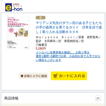
マリアンヌ先生のダウン症のある子どもたち
の手の器用さを育てるガイド 日常生活で楽
しく取り入れる活動ＢＯＯＫ
Ｍａｒｙａｎｎｅ Ｂｒｕｎｉ／原著 真野英寿／
監訳 太田麻衣／訳 東恩納拓也／訳
三輪書店
5,280円
メーカーに在庫有無を確認し、お取り寄せ
通常1週間~4週間で出荷 ※品切れ等で入手できな
い場合もございます
商品情報