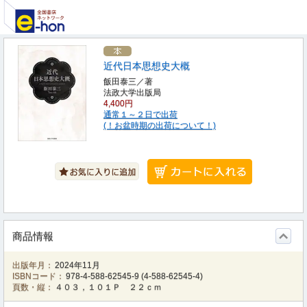
近代日本思想史大概
飯田泰三／著
法政大学出版局
4,400円
通常１～２日で出荷
(！お盆時期の出荷について！)
商品情報
出版年月：
2024年11月
ISBNコード：
978-4-588-62545-9
(
4-588-62545-4
)
頁数・縦：
４０３，１０１Ｐ ２２ｃｍ