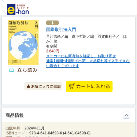
国際取引法入門
早川吉尚／編 森下哲朗／編 羽賀由利子／〔ほ
か〕著
有斐閣
2,640円
メーカーに在庫有無を確認し、お取り寄せ
通常1週間~4週間で出荷 ※品切れ等で入手できな
い場合もございます
商品情報
出版年月：
2024年11月
ISBNコード：
978-4-641-04698-6
(
4-641-04698-0
)