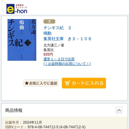
チンギス紀 ２
鳴動
集英社文庫 き３－１０６
北方謙三／著
集英社
935円
通常１～２日で出荷
(！お盆時期の出荷について！)
商品情報
出版年月：
2024年11月
ISBNコード：
978-4-08-744712-5
(
4-08-744712-X
)