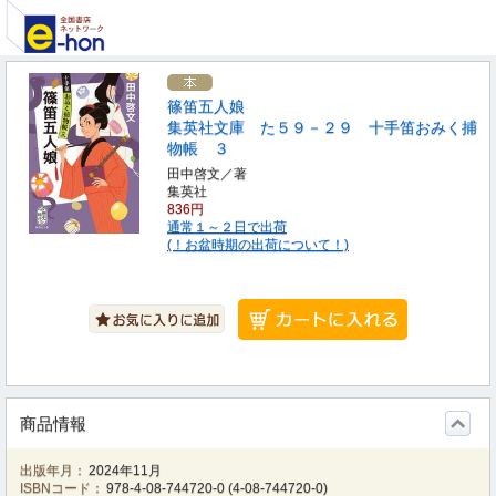
篠笛五人娘
集英社文庫 た５９－２９ 十手笛おみく捕
物帳 ３
田中啓文／著
集英社
836円
通常１～２日で出荷
(！お盆時期の出荷について！)
商品情報
出版年月：
2024年11月
ISBNコード：
978-4-08-744720-0
(
4-08-744720-0
)