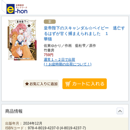
皇帝陛下のスキャンダル☆ベイビー 逃亡す
るはずが甘く捕まえられました １
華猫
佐東ゆかり／作画 藍杜雫／原作
竹書房
759円
通常１～２日で出荷
(！お盆時期の出荷について！)
商品情報
出版年月：
2024年12月
ISBNコード：
978-4-8019-4237-0
(
4-8019-4237-7
)