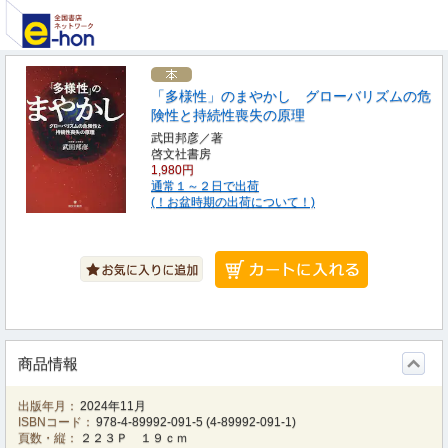
「多様性」のまやかし グローバリズムの危
険性と持続性喪失の原理
武田邦彦／著
啓文社書房
1,980円
通常１～２日で出荷
(！お盆時期の出荷について！)
商品情報
出版年月：
2024年11月
ISBNコード：
978-4-89992-091-5
(
4-89992-091-1
)
頁数・縦：
２２３Ｐ １９ｃｍ