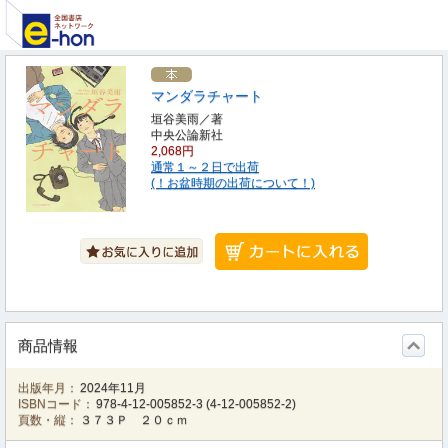
マンダラチャート
垣谷美雨／著
中央公論新社
2,068円
通常１～２日で出荷
(！お盆時期の出荷について！)
商品情報
出版年月：
2024年11月
ISBNコード：
978-4-12-005852-3
(
4-12-005852-2
)
頁数・縦：
３７３Ｐ ２０ｃｍ