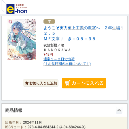
ようこそ実力至上主義の教室へ ２年生編１
２．５
ＭＦ文庫Ｊ き－０５－３５
衣笠彰梧／著
ＫＡＤＯＫＡＷＡ
748円
通常１～２日で出荷
(！お盆時期の出荷について！)
商品情報
出版年月：
2024年11月
ISBNコード：
978-4-04-684244-2
(
4-04-684244-X
)